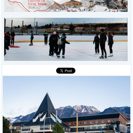
PROVINCIALES
MUNICIPALES
DEPORTES
POLICIALES
I-DIARIO
MÁS
BÚSQUEDA
Buscar