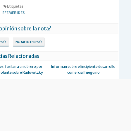
Etiquetas
EFEMERIDES
 opinión sobre la nota?
RESÓ
NO ME INTERESÓ
ias Relacionadas
s: fusilan a un obrero por
Informan sobre el incipiente desarrollo
volante sobre Radowitzky
comercial fueguino