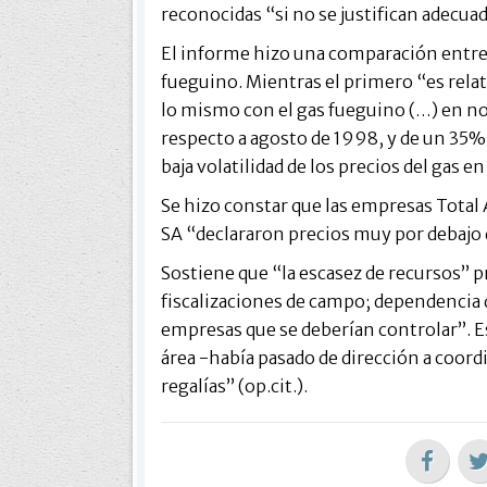
reconocidas “si no se justifican adecu
El informe hizo una comparación entre l
fueguino. Mientras el primero “es rela
lo mismo con el gas fueguino (…) en n
respecto a agosto de 1998, y de un 35% 
baja volatilidad de los precios del gas e
Se hizo constar que las empresas Total 
SA “declararon precios muy por debajo d
Sostiene que “la escasez de recursos” p
fiscalizaciones de campo; dependencia d
empresas que se deberían controlar”. Est
área -había pasado de dirección a coor
regalías” (op.cit.).