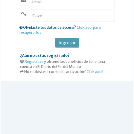
DEPORTES
POLICIALES
I-DIARIO
Olvidaste tus datos de acceso?
Click aquí para
recuperarlos
MÁS
BÚSQUEDA
Ingresar
Buscar
¿Aún no estás registrado?
Registrate
y obtené los beneficios de tener una
cuenta en El Diario del Fin del Mundo
No recibiste el correo de activación?
Click aquí!