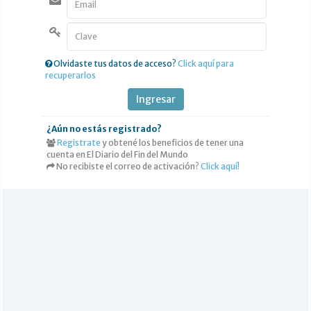
DEPORTES
POLICIALES
I-DIARIO
Olvidaste tus datos de acceso?
Click aquí para
recuperarlos
MÁS
BÚSQUEDA
Ingresar
Buscar
¿Aún no estás registrado?
Registrate
y obtené los beneficios de tener una
cuenta en El Diario del Fin del Mundo
No recibiste el correo de activación?
Click aquí!