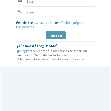
DEPORTES
POLICIALES
I-DIARIO
Olvidaste tus datos de acceso?
Click aquí para
recuperarlos
MÁS
BÚSQUEDA
Ingresar
Buscar
¿Aún no estás registrado?
Registrate
y obtené los beneficios de tener una
cuenta en El Diario del Fin del Mundo
No recibiste el correo de activación?
Click aquí!