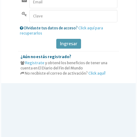
DEPORTES
POLICIALES
I-DIARIO
Olvidaste tus datos de acceso?
Click aquí para
recuperarlos
MÁS
BÚSQUEDA
Ingresar
Buscar
¿Aún no estás registrado?
Registrate
y obtené los beneficios de tener una
cuenta en El Diario del Fin del Mundo
No recibiste el correo de activación?
Click aquí!