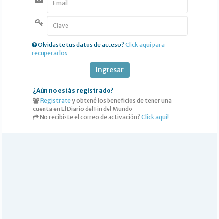
DEPORTES
POLICIALES
I-DIARIO
Olvidaste tus datos de acceso?
Click aquí para
recuperarlos
MÁS
BÚSQUEDA
Ingresar
Buscar
¿Aún no estás registrado?
Registrate
y obtené los beneficios de tener una
cuenta en El Diario del Fin del Mundo
No recibiste el correo de activación?
Click aquí!