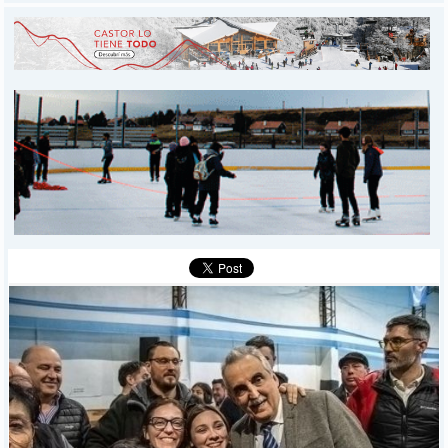
INICIO
PROVINCIALES
MUNICIPALES
DEPORTES
POLICIALES
I-DIARIO
MÁS
BÚSQUEDA
Buscar