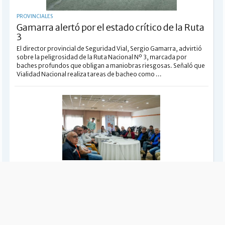
PROVINCIALES
Gamarra alertó por el estado crítico de la Ruta
3
El director provincial de Seguridad Vial, Sergio Gamarra, advirtió
sobre la peligrosidad de la Ruta Nacional Nº 3, marcada por
baches profundos que obligan a maniobras riesgosas. Señaló que
Vialidad Nacional realiza tareas de bacheo como ...
PROVINCIALES
Los 6 votos de Nación contra Australtex
Se conoció el resultado de la votación que determinó impedir a
Australtex poder exportar sus productos fabricados. Hubo seis
votos de representantes de Nación desfavorable a la textil y sólo
tres que apoyaron la continuidad de la producción.