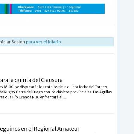
Iniciar Sesión
para ver el Idiario
para la quinta del Clausura
s 16:00, se disputarán los cotejos de la quinta fecha del Torneo
de Rugby Tierra del Fuego con los clásicos provinciales. Las Águilas
ras que Río Grande RHC enfrentará al ...
ueguinos en el Regional Amateur