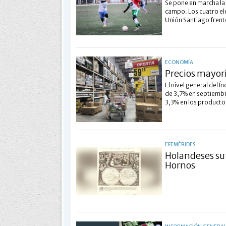
Se pone en marcha la
campo. Los cuatro ele
Unión Santiago frent
ECONOMÍA
Precios mayor
El nivel general del 
de 3,7% en septiembr
3,3% en los producto
EFEMÉRIDES
Holandeses su
Hornos