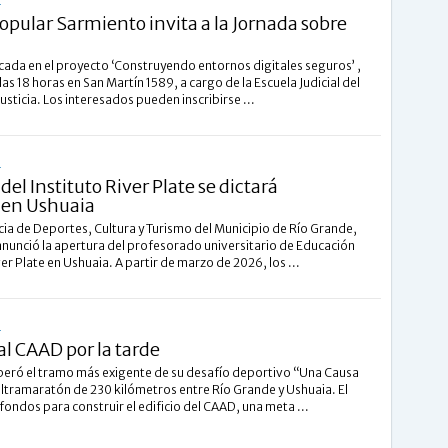
L
Popular Sarmiento invita a la Jornada sobre
ada en el proyecto ‘Construyendo entornos digitales seguros’ ,
las 18 horas en San Martín 1589, a cargo de la Escuela Judicial del
usticia. Los interesados pueden inscribirse ...
L
del Instituto River Plate se dictará
 en Ushuaia
cia de Deportes, Cultura y Turismo del Municipio de Río Grande,
nunció la apertura del profesorado universitario de Educación
iver Plate en Ushuaia. A partir de marzo de 2026, los ...
L
l CAAD por la tarde
peró el tramo más exigente de su desafío deportivo “Una Causa
ultramaratón de 230 kilómetros entre Río Grande y Ushuaia. El
fondos para construir el edificio del CAAD, una meta ...