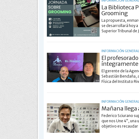
INFORMACIÓN GENERA
La Biblioteca 
Grooming
La propuesta, enmarc
se desarrollará hoy a 
Superior Tribunal de J
INFORMACIÓN GENERA
El profesorado 
íntegramente
El gerente de la Agen
Sebastián Bendaña, a
Física del Instituto R
INFORMACIÓN GENERA
Mañana llega a
Federico Sciurano su
que nos Une 4”, una 
objetivo es recaudar 