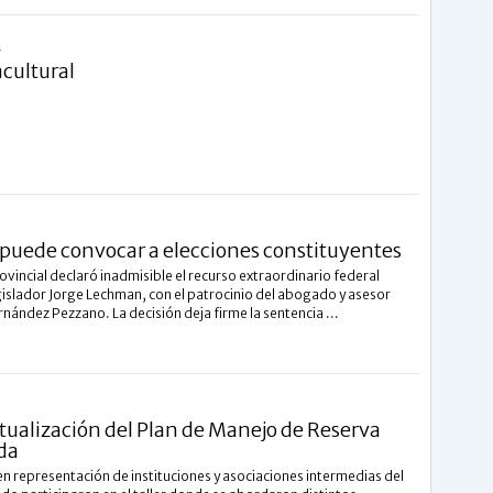
L
cultural
a puede convocar a elecciones constituyentes
ovincial declaró inadmisible el recurso extraordinario federal
gislador Jorge Lechman, con el patrocinio del abogado y asesor
rnández Pezzano. La decisión deja firme la sentencia ...
tualización del Plan de Manejo de Reserva
da
n representación de instituciones y asociaciones intermedias del