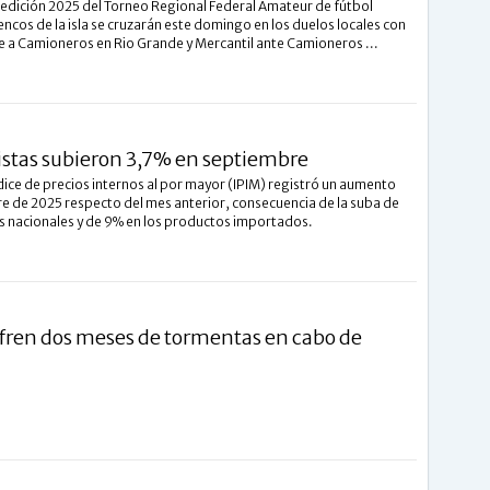
 edición 2025 del Torneo Regional Federal Amateur de fútbol
ncos de la isla se cruzarán este domingo en los duelos locales con
e a Camioneros en Rio Grande y Mercantil ante Camioneros ...
istas subieron 3,7% en septiembre
Índice de precios internos al por mayor (IPIM) registró un aumento
e de 2025 respecto del mes anterior, consecuencia de la suba de
s nacionales y de 9% en los productos importados.
fren dos meses de tormentas en cabo de