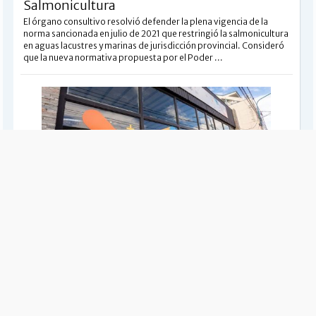
Salmonicultura
El órgano consultivo resolvió defender la plena vigencia de la
norma sancionada en julio de 2021 que restringió la salmonicultura
en aguas lacustres y marinas de jurisdicción provincial. Consideró
que la nueva normativa propuesta por el Poder ...
PROVINCIALES
Taller de Gobierno Abierto
La actividad se enmarca en un proyecto de cooperación
Argentina–Unión Europea para impulsar la transformación digital
e innovación tecnológica.