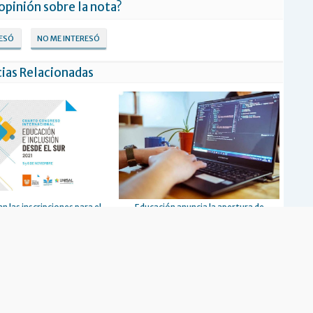
 opinión sobre la nota?
RESÓ
NO ME INTERESÓ
ias Relacionadas
 las inscripciones para el
Educación anuncia la apertura de
ucación e Inclusión desde el
inscripciones para ‘Argentina
Sur’
Programa-Tierra del Fuego’