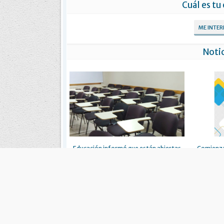
Cuál es tu
ME INTE
Notic
Educación informó que están abiertas
Comienzan
las inscripciones para el programa
Congreso ‘Ed
“FinEsTec”