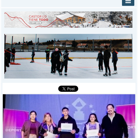
INICIO
PROVINCIALES
MUNICIPALES
DEPORTES
POLICIALES
I-DIARIO
MÁS
BÚSQUEDA
Buscar