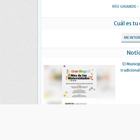
RÍO GRANDE
-
Cuál es tu
ME INTE
Notic
El Municip
tradicional
Gobierno celebrará el Gran Bingo ‘Mes
de las Maternidades’