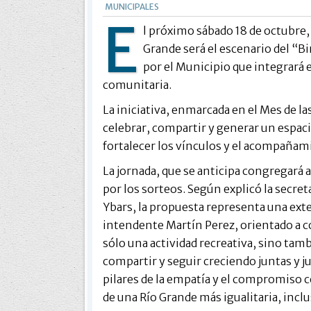
MUNICIPALES
E
l próximo sábado 18 de octubre,
Grande será el escenario del “
por el Municipio que integrará
comunitaria.
La iniciativa, enmarcada en el Mes de l
celebrar, compartir y generar un espaci
fortalecer los vínculos y el acompañami
La jornada, que se anticipa congregará 
por los sorteos. Según explicó la secre
Ybars, la propuesta representa una exten
intendente Martín Perez, orientado a c
sólo una actividad recreativa, sino ta
compartir y seguir creciendo juntas y j
pilares de la empatía y el compromiso
de una Río Grande más igualitaria, inclus