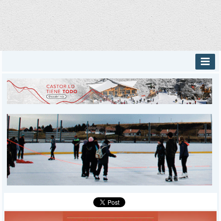
INICIO
PROVINCIALES
MUNICIPALES
DEPORTES
POLICIALES
I-DIARIO
MÁS
BÚSQUEDA
Buscar