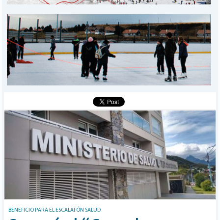
MUNICIPALES
DEPORTES
POLICIALES
I-DIARIO
MÁS
BÚSQUEDA
Buscar
BENEFICIO PARA EL ESCALAFÓN SALUD