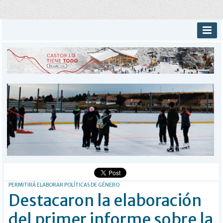
INICIO
PROVINCIALES
MUNICIPALES
DEPORTES
POLICIALES
I-DIARIO
MÁS
BÚSQUEDA
Buscar
PERMITIRÁ ELABORAR POLÍTICAS DE GÉNERO
Destacaron la elaboración
del primer informe sobre la