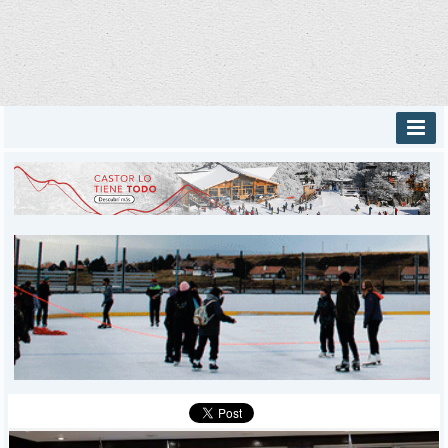
INICIO
PROVINCIALES
MUNICIPALES
DEPORTES
POLICIALES
I-DIARIO
MÁS
BÚSQUEDA
Buscar