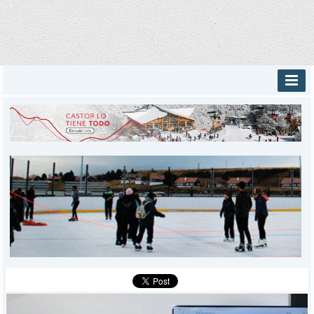
INICIO
PROVINCIALES
MUNICIPALES
DEPORTES
POLICIALES
I-DIARIO
MÁS
BÚSQUEDA
Buscar