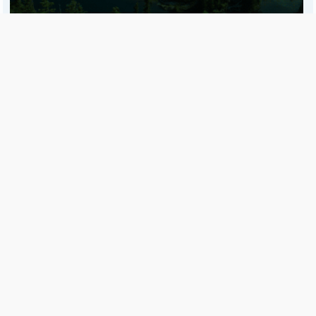
Es una publicación de EDIAM S.A. y se edita de lunes a viernes.
Director Ejecutivo:
Fulvio L. Baschera
Redacción, Administración y Publicidad:
Hipólito Bouchard 667
Imprenta propia:
Hipólito Bouchard 667