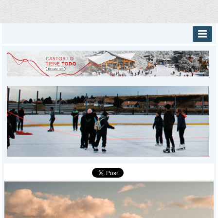
INICIO
PROVINCIALES
MUNICIPALES
DEPORTES
POLICIALES
I-DIARIO
MÁS
BÚSQUEDA
Buscar