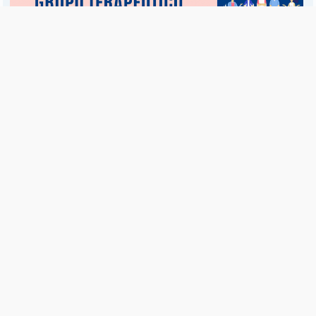
Es una publicación de EDIAM S.A. y se edita de lunes a viernes.
Director Ejecutivo:
Fulvio L. Baschera
Redacción, Administración y Publicidad:
Hipólito Bouchard 667
Imprenta propia:
Hipólito Bouchard 667
Propiedad Intelectual:
RNPI 5255143
Seguinos en las redes sociales
© Copyright 1995-2026 |
El Diario del Fin del Mundo
Teléfono / Fax:
+54 (2901) 43 5713 / 14
C.P.:
V9410AKK
Ushuaia - Tierra del Fuego - República Argentina
RSS |
Términos y condiciones |
Contacto