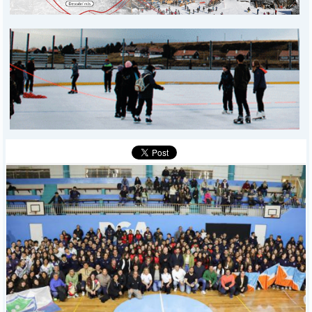
MUNICIPALES
DEPORTES
POLICIALES
I-DIARIO
MÁS
BÚSQUEDA
Buscar