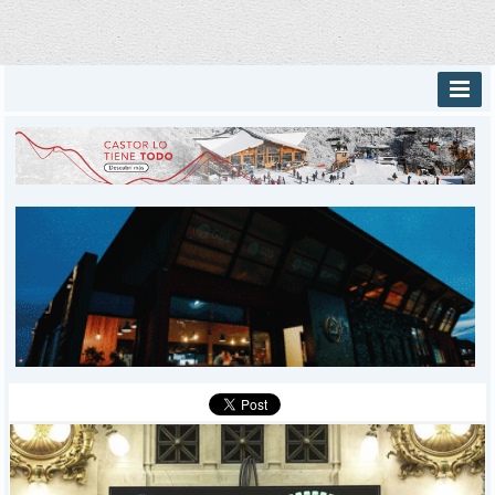
INICIO
PROVINCIALES
MUNICIPALES
DEPORTES
POLICIALES
I-DIARIO
MÁS
BÚSQUEDA
Buscar