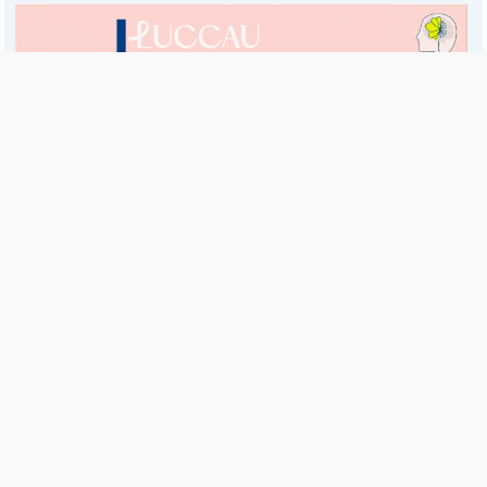
Es una publicación de EDIAM S.A. y se edita de lunes a viernes.
Director Ejecutivo:
Fulvio L. Baschera
Redacción, Administración y Publicidad:
Hipólito Bouchard 667
Imprenta propia:
Hipólito Bouchard 667
Propiedad Intelectual:
RNPI 5255143
Seguinos en las redes sociales