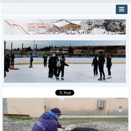
INICIO
PROVINCIALES
MUNICIPALES
DEPORTES
POLICIALES
I-DIARIO
MÁS
BÚSQUEDA
Buscar