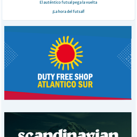
El auténtico futsal pega la vuelta
¡La hora del futsal!