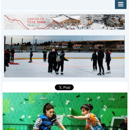
INICIO
PROVINCIALES
MUNICIPALES
DEPORTES
POLICIALES
I-DIARIO
MÁS
BÚSQUEDA
Buscar