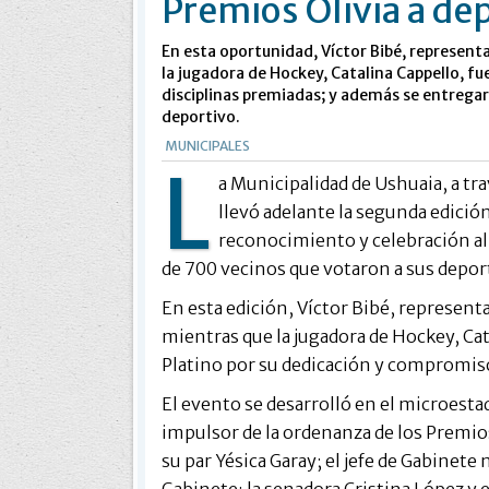
Premios Olivia a dep
En esta oportunidad, Víctor Bibé, representa
la jugadora de Hockey, Catalina Cappello, fue
disciplinas premiadas; y además se entrega
deportivo.
MUNICIPALES
L
a Municipalidad de Ushuaia, a tr
llevó adelante la segunda edición
reconocimiento y celebración al 
de 700 vecinos que votaron a sus deport
En esta edición, Víctor Bibé, representa
mientras que la jugadora de Hockey, Cata
Platino por su dedicación y compromiso
El evento se desarrolló en el microesta
impulsor de la ordenanza de los Premios
su par Yésica Garay; el jefe de Gabinete