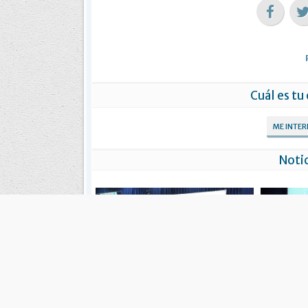
Cuál es tu
ME INTE
Notic
Crearon los premios ‘Olivia’ para
Comenzó la
deportistas de Ushuaia
‘Olivia’