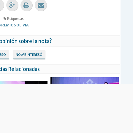
Etiquetas
PREMIOS OLIVIA
 opinión sobre la nota?
RESÓ
NO ME INTERESÓ
ias Relacionadas
 1ª edición de los premios
El IMD entregó las nominaciones a los
 para deportistas locales
Premios Olivia