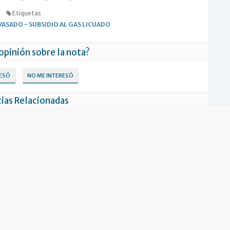
Etiquetas
NVASADO
-
SUBSIDIO AL GAS LICUADO
 opinión sobre la nota?
RESÓ
NO ME INTERESÓ
ias Relacionadas
Nación incorporará a más familias en el
subsidio del gas envasado
lertó que la reforma puede
ucir subsidios al gas