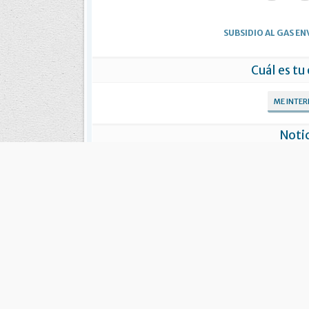
SUBSIDIO AL GAS E
Cuál es tu
ME INTE
Notic
“Llegó el Gas”: El subsidio ya alcanzó
Freites a
750 familias fueguinas
red