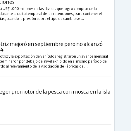
ciones
asi US$1.000 millones de las divisas que logró comprar de la
 durante la quita temporal de las retenciones, para contener el
ías, cuando la presión sobre el tipo de cambio se ...
triz mejoró en septiembre pero no alcanzó
24
triz y la exportación de vehículos registraron un avance mensual
terminaron por debajo del nivel exhibido en el mismo período del
o al relevamiento de la Asociación de Fábricas de ...
ieger promotor de la pesca con mosca en la isla