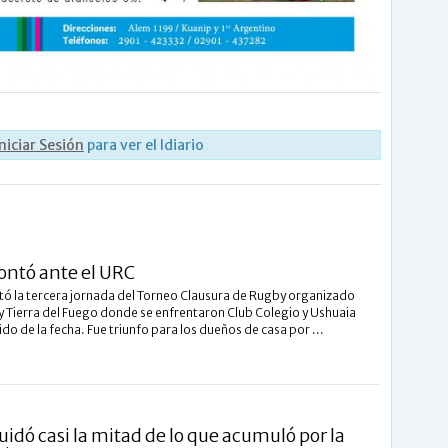
Iniciar Sesión
para ver el Idiario
ontó ante el URC
tó la tercera jornada del Torneo Clausura de Rugby organizado
y Tierra del Fuego donde se enfrentaron Club Colegio y Ushuaia
ido de la fecha. Fue triunfo para los dueños de casa por ...
uidó casi la mitad de lo que acumuló por la