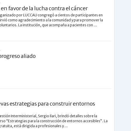
L
 en favor de la lucha contra el cáncer
organizado por LUCCAU congregó a cientos de participantes en
sirvió como agradecimiento a la comunidad y para promover la
untarios. La institución, que acompaña a pacientes con ...
L
progreso aliado
as estrategias para construir entornos
stión Interministerial, Sergio Ilari, brindó detalles sobre la
urso “Estrategias para la construcción de entornos accesibles”. La
gratuita, está dirigida a profesionales y ...