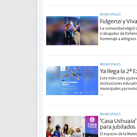
MUNICIPALES
Fulgenzi y Vi
La comunidad eligió 
trabajador de Defensa
homenaje a antiguos p
MUNICIPALES
Ya llega la 2ª
Este miércoles y juev
instituciones educati
municipales y provin
...
MUNICIPALES
‘Casa Ushuaia’
para jubilados
El espacio de la Muni