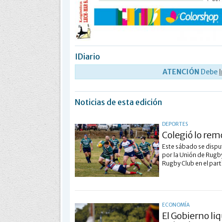
IDiario
ATENCIÓN
Debe
Noticias de esta edición
DEPORTES
Colegió lo rem
Este sábado se dispu
por la Unión de Rugb
Rugby Club en el part
ECONOMÍA
El Gobierno liq