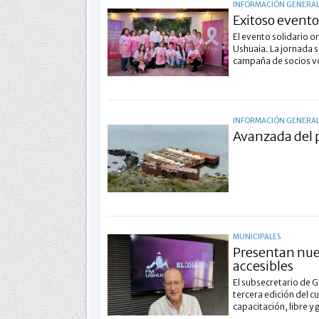
INFORMACIÓN GENERA
Exitoso evento
El evento solidario 
Ushuaia. La jornada 
campaña de socios vol
INFORMACIÓN GENERA
Avanzada del 
MUNICIPALES
Presentan nuev
accesibles
El subsecretario de Ge
tercera edición del c
capacitación, libre y 