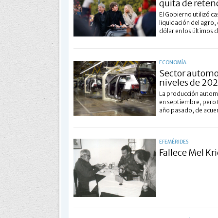
quita de reten
El Gobierno utilizó c
liquidación del agro,
dólar en los últimos d
ECONOMÍA
Sector automo
niveles de 20
La producción automo
en septiembre, pero 
año pasado, de acuerd
EFEMÉRIDES
Fallece Mel Kr