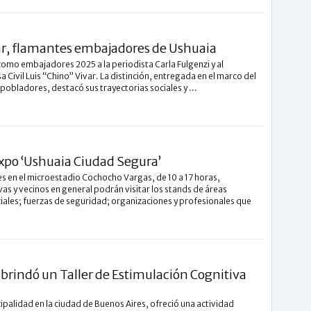
var, flamantes embajadores de Ushuaia
como embajadores 2025 a la periodista Carla Fulgenzi y al
 Civil Luis “Chino” Vivar. La distinción, entregada en el marco del
obladores, destacó sus trayectorias sociales y ...
 Expo ‘Ushuaia Ciudad Segura’
es en el microestadio Cochocho Vargas, de 10 a 17 horas,
vas y vecinos en general podrán visitar los stands de áreas
ciales; fuerzas de seguridad; organizaciones y profesionales que
 brindó un Taller de Estimulación Cognitiva
cipalidad en la ciudad de Buenos Aires, ofreció una actividad