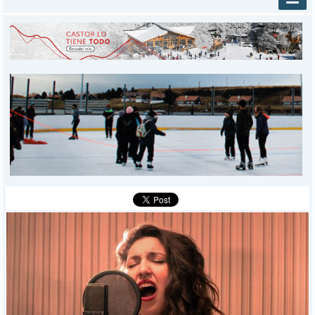
INICIO
PROVINCIALES
MUNICIPALES
DEPORTES
POLICIALES
I-DIARIO
MÁS
BÚSQUEDA
Buscar