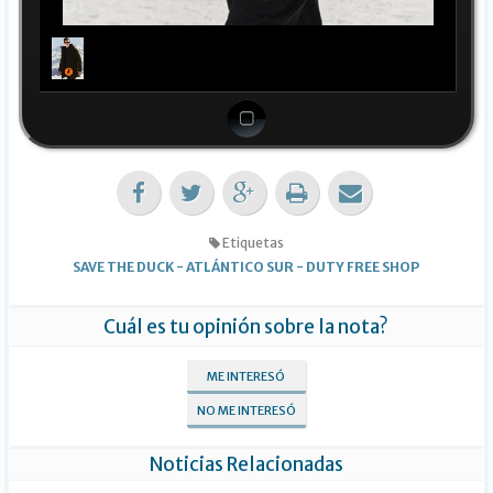
1
/
1
Etiquetas
SAVE THE DUCK
-
ATLÁNTICO SUR
-
DUTY FREE SHOP
Cuál es tu opinión sobre la nota?
ME INTERESÓ
NO ME INTERESÓ
Noticias Relacionadas