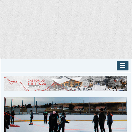
INICIO
PROVINCIALES
MUNICIPALES
DEPORTES
POLICIALES
I-DIARIO
MÁS