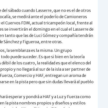
de del sábado cuando Lasserre, que no es el de otros
localía, se medirá ante el poderío de Camioneros
e el Cuervos FDM, actual tricampeón local, frente al
se invertirán el domingo en el cual el Lasserre de
en tanto que las de Luci Gómez y compañía tendrán
e Sánchez y Figueroa, entre otras.
eros, la semblanza es la misma. Un grupo
odo puede suceder. Es que si bien en la teoría
ébil de los cuatro, la realidad es que el elenco del
ropio y no llegará al sur de la isla a ser partner de
 y Fuerza, Comercio y HAF, entregan un aroma de
se en la pista pero que sin dudas llevará al pueblo
 hará esperar y pondrá a HAF y a Luz y Fuerza como
en la pista nombres propios y diseños y estilos