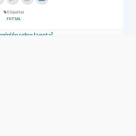
Etiquetas
FUTSAL
 opinión sobre la nota?
RESÓ
NO ME INTERESÓ
ias Relacionadas
tico futsal pega la vuelta
¡La hora del futsal!