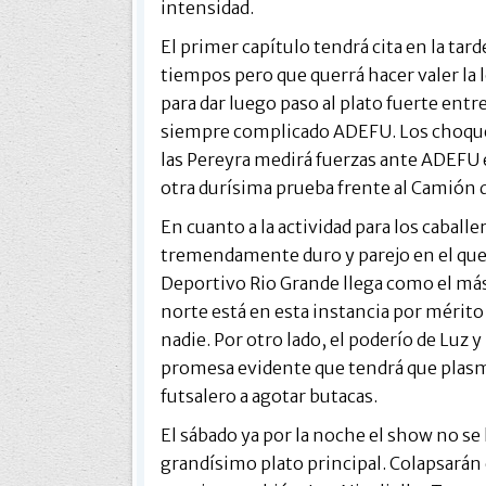
intensidad.
El primer capítulo tendrá cita en la tar
tiempos pero que querrá hacer valer la 
para dar luego paso al plato fuerte entr
siempre complicado ADEFU. Los choques 
las Pereyra medirá fuerzas ante ADEFU 
otra durísima prueba frente al Camión d
En cuanto a la actividad para los caball
tremendamente duro y parejo en el que t
Deportivo Rio Grande llega como el más d
norte está en esta instancia por mérito p
nadie. Por otro lado, el poderío de Luz
promesa evidente que tendrá que plasmar
futsalero a agotar butacas.
El sábado ya por la noche el show no se
grandísimo plato principal. Colapsarán 