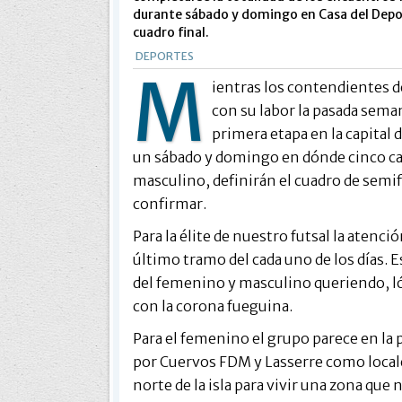
durante sábado y domingo en Casa del Depo
cuadro final.
DEPORTES
M
ientras los contendientes d
con su labor la pasada sema
primera etapa en la capital d
un sábado y domingo en dónde cinco ca
masculino, definirán el cuadro de semif
confirmar.
Para la élite de nuestro futsal la aten
último tramo del cada uno de los días. E
del femenino y masculino queriendo, ló
con la corona fueguina.
Para el femenino el grupo parece en la
por Cuervos FDM y Lasserre como local
norte de la isla para vivir una zona que 