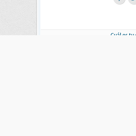
Cuál es tu
ME INTE
Notic
Mucho fútsal para el fin de semana
El autén