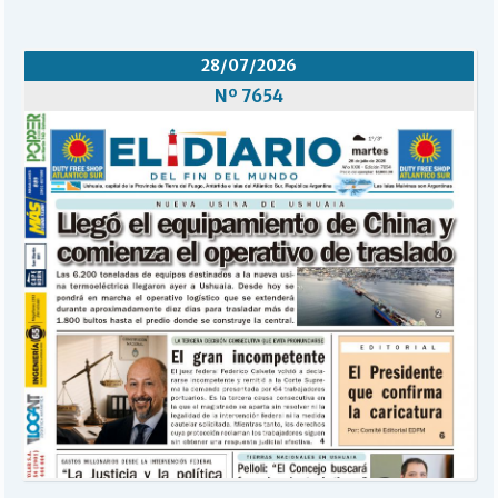
28/07/2026
Nº 7654