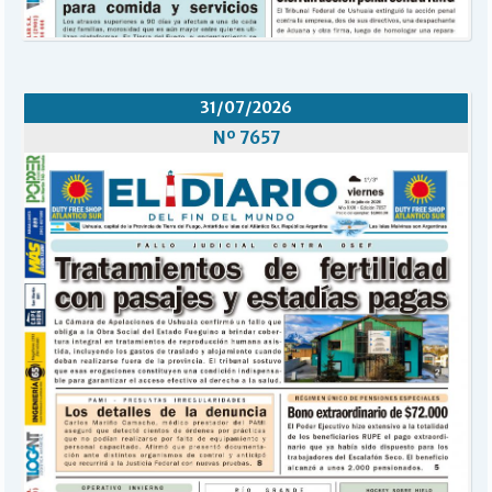
31/07/2026
Nº 7657