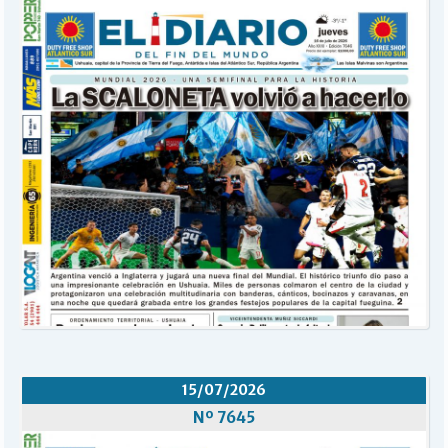
15/07/2026
Nº 7645