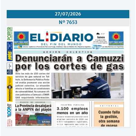
27/07/2026
Nº 7653