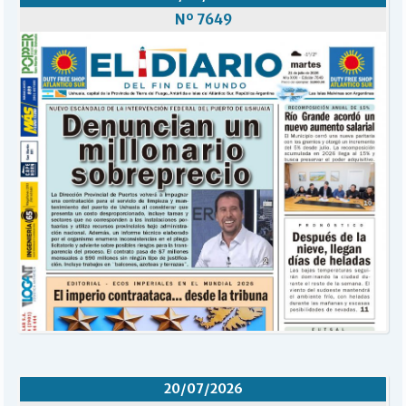
Nº 7649
20/07/2026