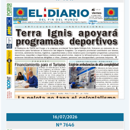
16/07/2026
Nº 7646