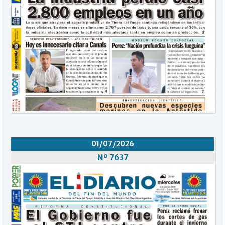
01/07/2026
Nº 7637