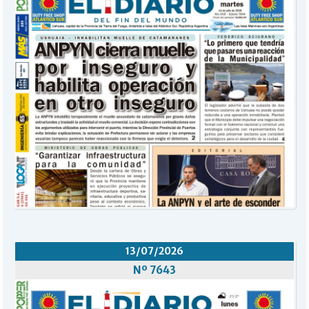
13/07/2026
Nº 7643