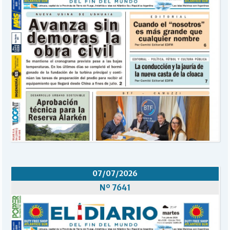
07/07/2026
Nº 7641