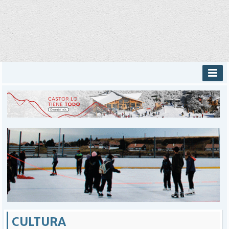
INICIO
PROVINCIALES
MUNICIPALES
DEPORTES
POLICIALES
I-DIARIO
MÁS
BÚSQUEDA
Buscar
CULTURA