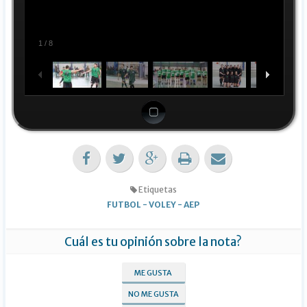
1
/
8
Etiquetas
FUTBOL
-
VOLEY
-
AEP
Cuál es tu opinión sobre la nota?
ME GUSTA
NO ME GUSTA