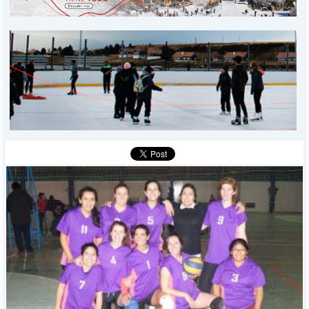
PROVINCIALES
MUNICIPALES
DEPORTES
POLICIALES
I-DIARIO
MÁS
BÚSQUEDA
Buscar