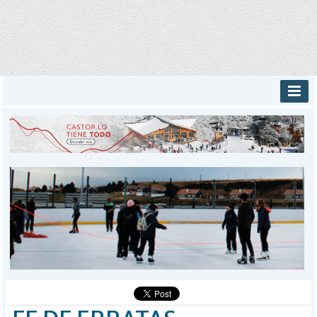
INICIO
PROVINCIALES
MUNICIPALES
DEPORTES
POLICIALES
I-DIARIO
MÁS
BÚSQUEDA
Buscar