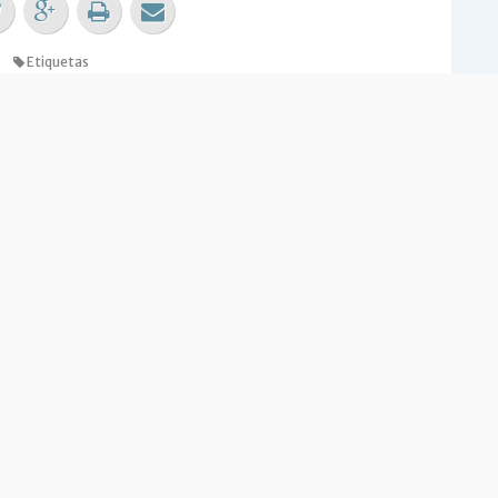
Etiquetas
AQUILERES
 opinión sobre la nota?
RESÓ
NO ME INTERESÓ