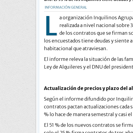
INFORMACIÓN GENERAL
L
a organización Inquilinos Agrup
realizada a nivel nacional sobre 
de los contratos que se firman 
los encuestados tiene deudas y siente a
habitacional que atraviesan.
El informe releva la situación de las fami
Ley de Alquileres y el DNU del president
Actualización de precios y plazo del a
Según el informe difundido por Inquili
contratos pactan actualizaciones cada 
% lo hace de manera semestral y casi el
El 51 % de los nuevos contratos se fir
solo el 25 % firma contratos de tres añ