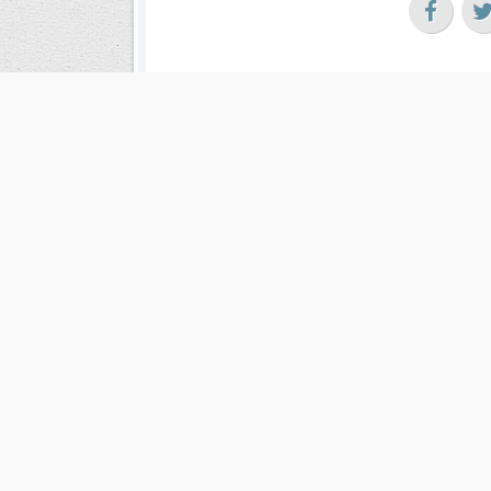
Cuál es tu
ME INTE
Es una publicación de EDIAM S.A. y se edita de lunes a viernes.
Director Ejecutivo:
Fulvio L. Baschera