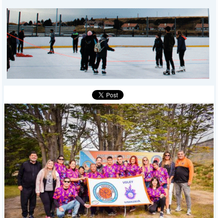
MUNICIPALES
DEPORTES
POLICIALES
I-DIARIO
MÁS
BÚSQUEDA
Buscar