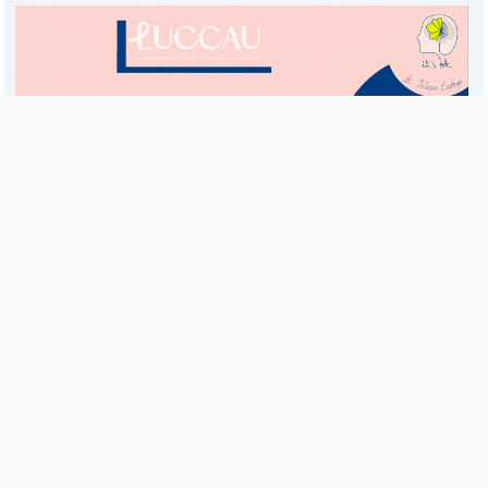
Es una publicación de EDIAM S.A. y se edita de lunes a viernes.
Director Ejecutivo:
Fulvio L. Baschera
Redacción, Administración y Publicidad:
Hipólito Bouchard 667
Imprenta propia:
Hipólito Bouchard 667
Propiedad Intelectual:
RNPI 5255143
Seguinos en las redes sociales