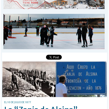
PROVINCIALES
MUNICIPALES
DEPORTES
POLICIALES
I-DIARIO
MÁS
BÚSQUEDA
Buscar
EL 10 DE JULIO DE 1877