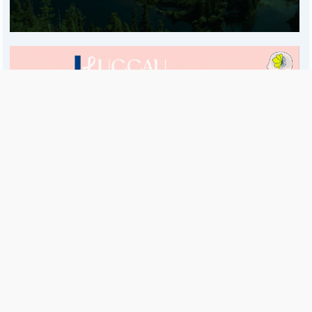
Es una publicación de EDIAM S.A. y se edita de lunes a viernes.
Director Ejecutivo:
Fulvio L. Baschera
Redacción, Administración y Publicidad:
Hipólito Bouchard 667