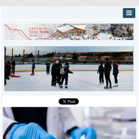
INICIO
PROVINCIALES
MUNICIPALES
DEPORTES
POLICIALES
I-DIARIO
MÁS
BÚSQUEDA
Buscar