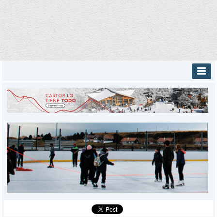
INICIO
PROVINCIALES
MUNICIPALES
DEPORTES
POLICIALES
I-DIARIO
MÁS
BÚSQUEDA
Buscar