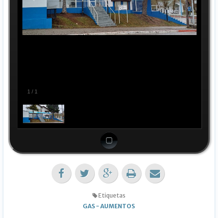
1
/
1
Etiquetas
GAS
-
AUMENTOS