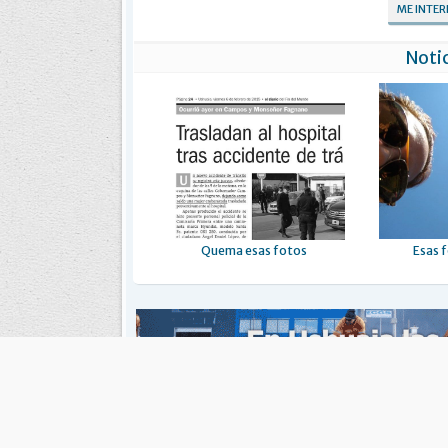
ME INTE
Notic
Quema esas fotos
Esas f