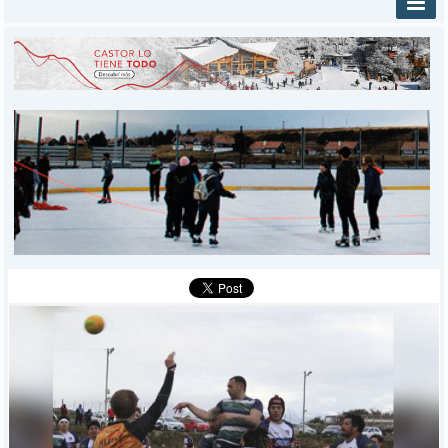
INICIO
PROVINCIALES
MUNICIPALES
DEPORTES
POLICIALES
I-DIARIO
MÁS
BÚSQUEDA
Buscar