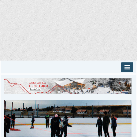
INICIO
PROVINCIALES
MUNICIPALES
DEPORTES
POLICIALES
I-DIARIO
MÁS