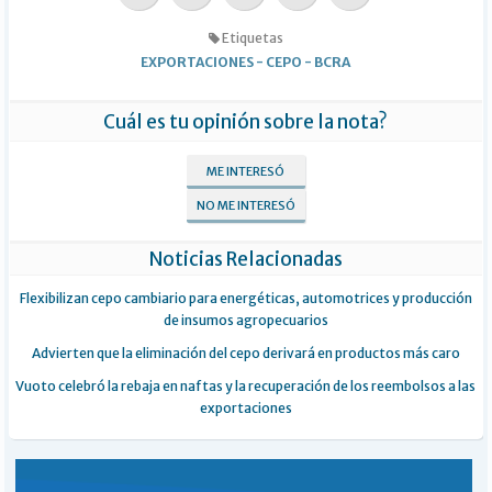
Etiquetas
EXPORTACIONES
-
CEPO
-
BCRA
Cuál es tu opinión sobre la nota?
ME INTERESÓ
NO ME INTERESÓ
Noticias Relacionadas
Flexibilizan cepo cambiario para energéticas, automotrices y producción
de insumos agropecuarios
Advierten que la eliminación del cepo derivará en productos más caro
Vuoto celebró la rebaja en naftas y la recuperación de los reembolsos a las
exportaciones