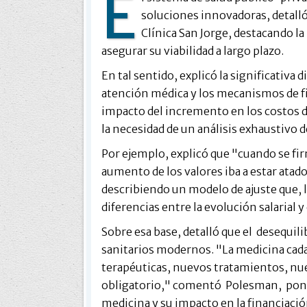
E
soluciones innovadoras, detalló
Clínica San Jorge, destacando la
asegurar su viabilidad a largo plazo.
En tal sentido, explicó la significativa 
atención médica y los mecanismos de fi
impacto del incremento en los costos
la necesidad de un análisis exhaustivo d
Por ejemplo, explicó que "cuando se firm
aumento de los valores iba a estar atad
describiendo un modelo de ajuste que,
diferencias entre la evolución salarial 
Sobre esa base, detalló que el desequili
sanitarios modernos. "La medicina cada
terapéuticas, nuevos tratamientos, nu
obligatorio," comentó Polesman, ponie
medicina y su impacto en la financiació