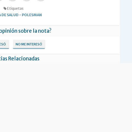
Etiquetas
 DE SALUD
-
POLESMAN
 opinión sobre la nota?
RESÓ
NO ME INTERESÓ
ias Relacionadas
en Ushuaia sobre el sistema
Salud informó sobre el sistema de
 salud bonaerense
contención en salud mental