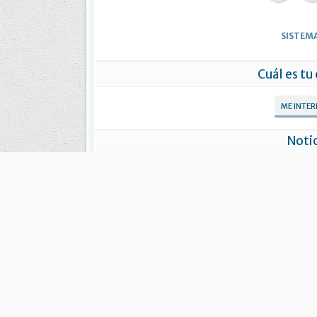
SISTEMA
Cuál es tu
ME INTE
Notic
Bertone se reunió con profesionales de
Expusieron 
la salud recientemente incorporados al
de
sistema