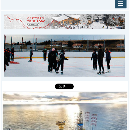
INICIO
PROVINCIALES
MUNICIPALES
DEPORTES
POLICIALES
I-DIARIO
MÁS
BÚSQUEDA
Buscar