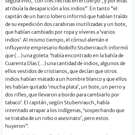
seguía vivo, ‘con tres flechas en el cuerpo’, y por ellas
atribuía la desaparición a los indios”. En tanto “el
capitán de un barco lobero informó que habían traído
de su expedición dos carabinas inutilizadas y un bote,
que habían cambiado por ropa y víveres a ‘varios
indios’. Al mismo tiempo, el cónsul alemán e
influyente empresario Rodolfo Stubenrauch informó
que (…) una goleta: ‘había encontrado en la bahía de
Cuarenta Días (…) una cantidad de indios, algunos de
ellos vestidos de cristianos, que decían que otros
indios habían matado a un hombre blanco y que ellos
les habían quitado ‘mucha plata’, un bote, un perro y
dos rifles, que llevaron a bordo para cambiarlo por
tabaco’. El capitán, según Stubenrauch, había
intentado atrapar a los indígenas, ‘sospechando que
se trataba de un robo o asesinato’, pero estos
huyeron”.