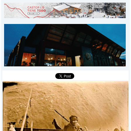
INICIO
PROVINCIALES
MUNICIPALES
DEPORTES
POLICIALES
I-DIARIO
MÁS
BÚSQUEDA
Buscar