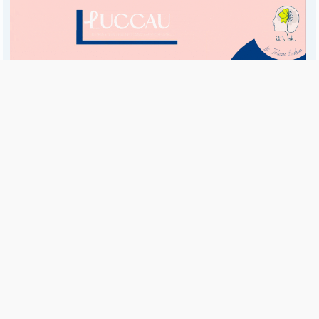
Es una publicación de EDIAM S.A. y se edita de lunes a viernes.
Director Ejecutivo:
Fulvio L. Baschera
Redacción, Administración y Publicidad:
Hipólito Bouchard 667
Imprenta propia:
Hipólito Bouchard 667
Propiedad Intelectual:
RNPI 5255143
Seguinos en las redes sociales