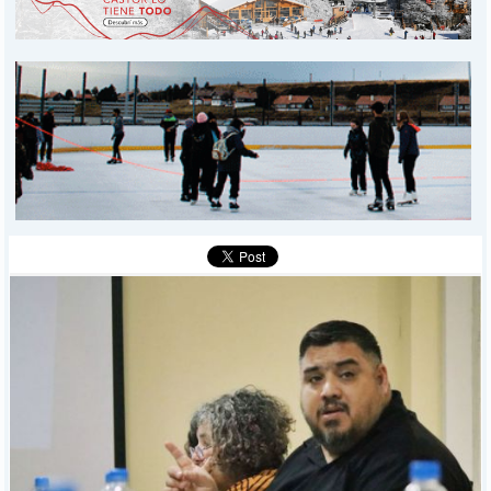
PROVINCIALES
MUNICIPALES
DEPORTES
POLICIALES
I-DIARIO
MÁS
BÚSQUEDA
Buscar