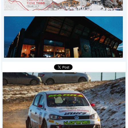
PROVINCIALES
MUNICIPALES
DEPORTES
POLICIALES
I-DIARIO
MÁS
BÚSQUEDA
Buscar