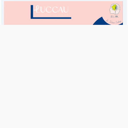
Es una publicación de EDIAM S.A. y se edita de lunes a viernes.
Director Ejecutivo:
Fulvio L. Baschera
Redacción, Administración y Publicidad:
Hipólito Bouchard 667
Imprenta propia:
Hipólito Bouchard 667
Propiedad Intelectual:
RNPI 5255143
Seguinos en las redes sociales