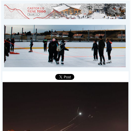
INICIO
PROVINCIALES
MUNICIPALES
DEPORTES
POLICIALES
I-DIARIO
MÁS
BÚSQUEDA
Buscar